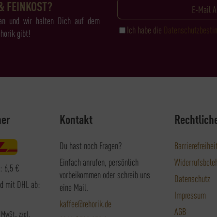
& FEINKOST?
an und wir halten Dich auf dem
Ich habe die
Datenschutzbest
horik gibt!
ner
Kontakt
Rechtlich
Du hast noch Fragen?
Barrierefreihei
Einfach anrufen, persönlich
Widerrufsbele
: 6,5 €
vorbeikommen oder schreib uns
Datenschutz
nd mit DHL ab:
eine Mail.
Impressum
kaffee@rehorik.de
AGB
. MwSt., zzgl.