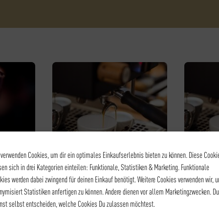
 verwenden Cookies, um dir ein optimales Einkaufserlebnis bieten zu können. Diese Cooki
sen sich in drei Kategorien einteilen: Funktionale, Statistiken & Marketing. Funktionale
kies werden dabei zwingend für deinen Einkauf benötigt. Weitere Cookies verwenden wir, 
B
KAFFEE - BARISTA LEVEL I
KAF
nymisiert Statistiken anfertigen zu können. Andere dienen vor allem Marketingzwecken. Du
HT –
BARISTA LEVEL I
BA
nst selbst entscheiden, welche Cookies Du zulassen möchtest.
TING
105,00
€
*