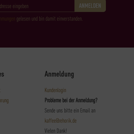
immungen
gelesen und bin damit einverstanden.
es
Anmeldung
t
Kundenlogin
hrung
Probleme bei der Anmeldung?
Sende uns bitte ein Email an
kaffee@rehorik.de
Vielen Dank!