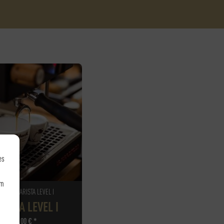
es
um
FEE - BARISTA LEVEL I
RISTA LEVEL I
105,00
€
*