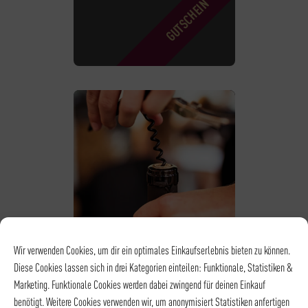
Wir verwenden Cookies, um dir ein optimales Einkaufserlebnis bieten zu können.
SEMINAR-WEIN-
Diese Cookies lassen sich in drei Kategorien einteilen: Funktionale, Statistiken &
Marketing. Funktionale Cookies werden dabei zwingend für deinen Einkauf
GUTSCHEIN
benötigt. Weitere Cookies verwenden wir, um anonymisiert Statistiken anfertigen