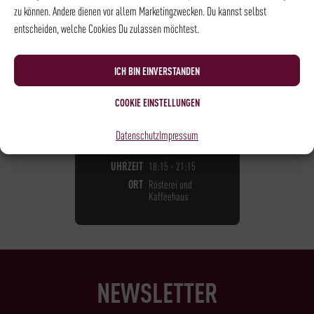
zu können. Andere dienen vor allem Marketingzwecken. Du kannst selbst
entscheiden, welche Cookies Du zulassen möchtest.
KAFFEE - BARISTA LEVEL I
BARISTA LEVEL I
ICH BIN EINVERSTANDEN
105,00
€
*
COOKIE EINSTELLUNGEN
NOCH
7
PLÄTZE VERFÜGBAR
Datenschutz
Impressum
DATUM
27.08.2026
UHRZEIT
18:15 - 21:15
ORT
Rösterei und
Kaffeehaus
NEWSLETTER