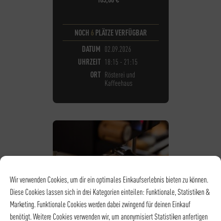
NOCH
6
PLÄTZE VERFÜGBAR
DATUM
02.09.2026
UHRZEIT
18:15 - 21:15
ORT
Rösterei und
Kaffeehaus
Wir verwenden Cookies, um dir ein optimales Einkaufserlebnis bieten zu können.
Diese Cookies lassen sich in drei Kategorien einteilen: Funktionale, Statistiken &
Marketing. Funktionale Cookies werden dabei zwingend für deinen Einkauf
benötigt. Weitere Cookies verwenden wir, um anonymisiert Statistiken anfertigen