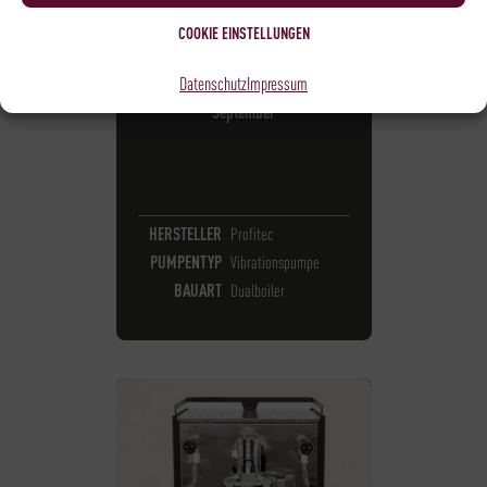
COOKIE EINSTELLUNGEN
MOVE 2.0
Datenschutz
Impressum
2195€ Voraussichtlich verfügbar ab
September
HERSTELLER
Profitec
PUMPENTYP
Vibrationspumpe
BAUART
Dualboiler