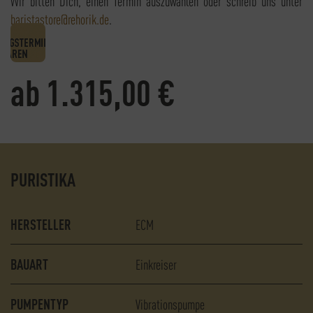
Wir bitten Dich, einen Termin auszuwählen oder schreib uns unter
baristastore@rehorik.de
.
1.315,00
€
PURISTIKA
HERSTELLER
ECM
BAUART
Einkreiser
PUMPENTYP
Vibrationspumpe