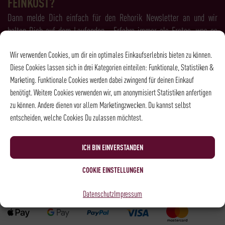
FEINKOST?
Dann melde Dich einfach für den Rehorik Newsletter an und wir
halten Dich auf dem Laufenden - Erfahre immer als Erstes, was es
Neues bei Rehorik gibt!
Wir verwenden Cookies, um dir ein optimales Einkaufserlebnis bieten zu können.
Diese Cookies lassen sich in drei Kategorien einteilen: Funktionale, Statistiken &
Marketing. Funktionale Cookies werden dabei zwingend für deinen Einkauf
benötigt. Weitere Cookies verwenden wir, um anonymisiert Statistiken anfertigen
zu können. Andere dienen vor allem Marketingzwecken. Du kannst selbst
Ich habe die
Datenschutzbestimmungen
gelesen und bin damit
entscheiden, welche Cookies Du zulassen möchtest.
einverstanden.
ICH BIN EINVERSTANDEN
COOKIE EINSTELLUNGEN
Zahlungsarten
Datenschutz
Impressum