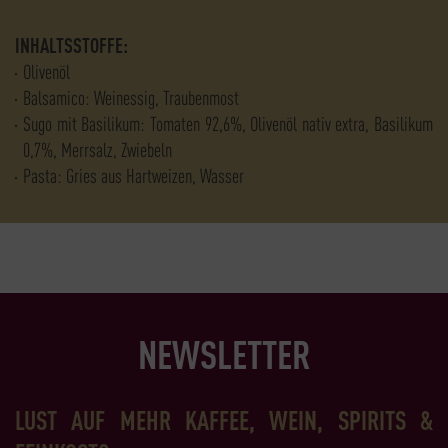
INHALTSSTOFFE:
Olivenöl
Balsamico: Weinessig, Traubenmost
Sugo mit Basilikum: Tomaten 92,6%, Olivenöl nativ extra, Basilikum
0,7%, Merrsalz, Zwiebeln
Pasta: Gries aus Hartweizen, Wasser
NEWSLETTER
LUST AUF MEHR KAFFEE, WEIN, SPIRITS &