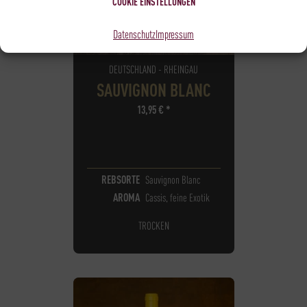
COOKIE EINSTELLUNGEN
Datenschutz
Impressum
DEUTSCHLAND - RHEINGAU
SAUVIGNON BLANC
13,95
€
*
REBSORTE
Sauvignon Blanc
AROMA
Cassis, feine Exotik
TROCKEN