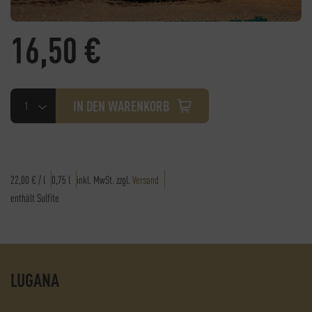
16,50
€
Lugana
IN DEN WARENKORB
Menge
22,00
€
/
l
0,75
l
inkl. MwSt.
zzgl.
Versand
enthält Sulfite
LUGANA