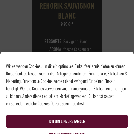
REHORIK SAUVIGNON
BLANC
9,95
€
*
REBSORTE
Sauvignon Blanc
AROMA
frische Cassisnoten,
reife Exotik
TROCKEN
Wir verwenden Cookies, um dir ein optimales Einkaufserlebnis bieten zu können.
Diese Cookies lassen sich in drei Kategorien einteilen: Funktionale, Statistiken &
Marketing. Funktionale Cookies werden dabei zwingend für deinen Einkauf
benötigt. Weitere Cookies verwenden wir, um anonymisiert Statistiken anfertigen
zu können. Andere dienen vor allem Marketingzwecken. Du kannst selbst
entscheiden, welche Cookies Du zulassen möchtest.
ICH BIN EINVERSTANDEN