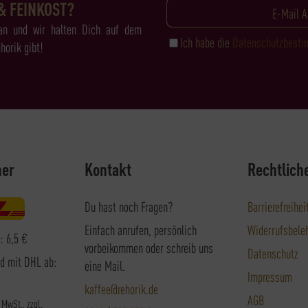
& FEINKOST?
an und wir halten Dich auf dem
Ich habe die
Datenschutzbest
horik gibt!
ner
Kontakt
Rechtlich
Du hast noch Fragen?
Barrierefreihei
Einfach anrufen, persönlich
Widerrufsbele
: 6,5 €
vorbeikommen oder schreib uns
Datenschutz
nd mit DHL ab:
eine Mail.
Impressum
kaffee@rehorik.de
AGB
. MwSt., zzgl.