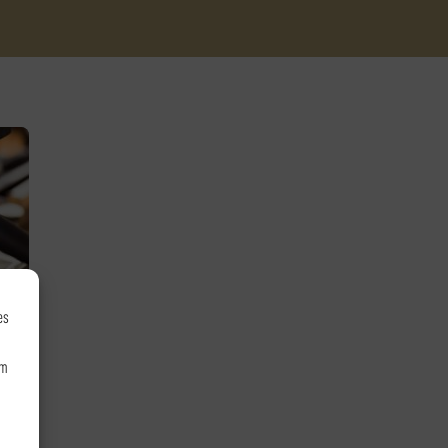
es
um