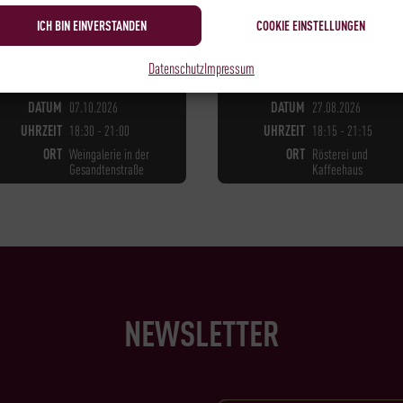
ICH BIN EINVERSTANDEN
COOKIE EINSTELLUNGEN
Datenschutz
Impressum
NOCH
3
PLÄTZE VERFÜGBAR
NOCH
8
PLÄTZE VERFÜGBAR
DATUM
07.10.2026
DATUM
27.08.2026
UHRZEIT
18:30 - 21:00
UHRZEIT
18:15 - 21:15
ORT
Weingalerie in der
ORT
Rösterei und
Gesandtenstraße
Kaffeehaus
NEWSLETTER