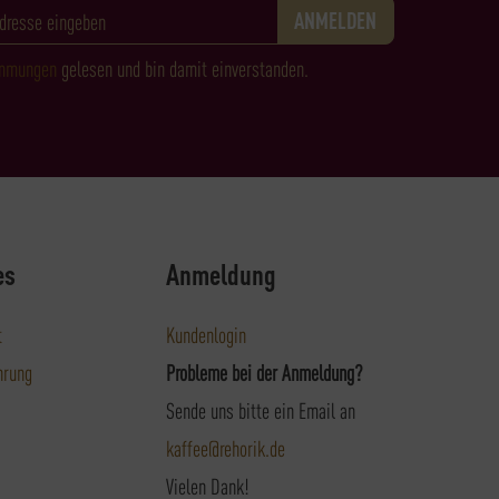
immungen
gelesen und bin damit einverstanden.
es
Anmeldung
t
Kundenlogin
hrung
Probleme bei der Anmeldung?
Sende uns bitte ein Email an
kaffee@rehorik.de
Vielen Dank!