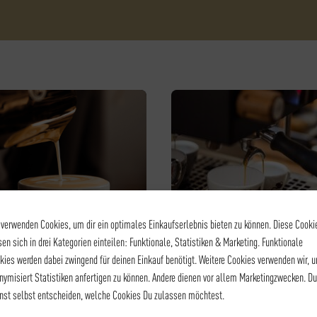
 verwenden Cookies, um dir ein optimales Einkaufserlebnis bieten zu können. Diese Cooki
sen sich in drei Kategorien einteilen: Funktionale, Statistiken & Marketing. Funktionale
kies werden dabei zwingend für deinen Einkauf benötigt. Weitere Cookies verwenden wir, 
KAFFEE - LATTE ART
KAFFEE - BARISTA LEVEL I
nymisiert Statistiken anfertigen zu können. Andere dienen vor allem Marketingzwecken. Du
LATTE ART
BARISTA LEVEL I
nst selbst entscheiden, welche Cookies Du zulassen möchtest.
125,00
€
*
105,00
€
*