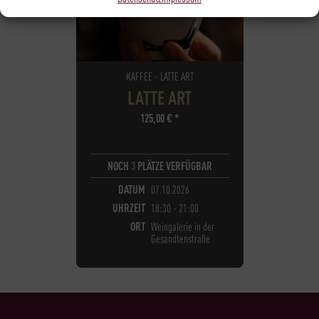
KAFFEE - LATTE ART
LATTE ART
125,00
€
*
NOCH
3
PLÄTZE VERFÜGBAR
DATUM
07.10.2026
UHRZEIT
18:30 - 21:00
ORT
Weingalerie in der
Gesandtenstraße