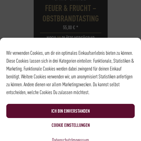
FEUER & FRUCHT –
OBSTBRANDTASTING
55,00
€
*
NOCH
18
PLÄTZE VERFÜGBAR
DATUM
20.08.2026
Wir verwenden Cookies, um dir ein optimales Einkaufserlebnis bieten zu können.
UHRZEIT
18:30 - 20:30
Diese Cookies lassen sich in drei Kategorien einteilen: Funktionale, Statistiken &
ORT
Stammhaus |
Marketing. Funktionale Cookies werden dabei zwingend für deinen Einkauf
Weinkeller
benötigt. Weitere Cookies verwenden wir, um anonymisiert Statistiken anfertigen
zu können. Andere dienen vor allem Marketingzwecken. Du kannst selbst
entscheiden, welche Cookies Du zulassen möchtest.
ICH BIN EINVERSTANDEN
COOKIE EINSTELLUNGEN
Datenschutz
Impressum