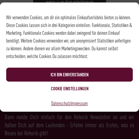
NOCH
15
PLÄTZE VERFÜGBAR
DATUM
14.08.2026
Wir verwenden Cookies, um dir ein optimales Einkaufserlebnis bieten zu können.
UHRZEIT
14:00 - 14:45
Diese Cookies lassen sich in drei Kategorien einteilen: Funktionale, Statistiken &
ORT
Rösterei und
Marketing. Funktionale Cookies werden dabei zwingend für deinen Einkauf
Kaffeehaus
benötigt. Weitere Cookies verwenden wir, um anonymisiert Statistiken anfertigen
zu können. Andere dienen vor allem Marketingzwecken. Du kannst selbst
entscheiden, welche Cookies Du zulassen möchtest.
NEWSLETTER
ICH BIN EINVERSTANDEN
COOKIE EINSTELLUNGEN
LUST AUF MEHR KAFFEE, WEIN, SPIRITS &
Datenschutz
Impressum
FEINKOST?
Dann melde Dich einfach für den Rehorik Newsletter an und wir
halten Dich auf dem Laufenden - Erfahre immer als Erstes, was es
Neues bei Rehorik gibt!