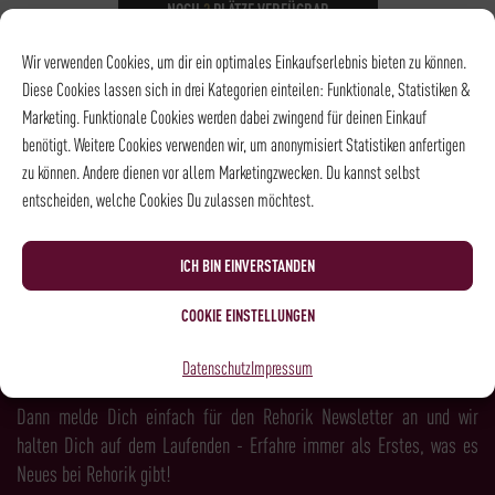
NOCH
3
PLÄTZE VERFÜGBAR
DATUM
07.10.2026
Wir verwenden Cookies, um dir ein optimales Einkaufserlebnis bieten zu können.
UHRZEIT
18:30 - 21:00
Diese Cookies lassen sich in drei Kategorien einteilen: Funktionale, Statistiken &
ORT
Weingalerie in der
Marketing. Funktionale Cookies werden dabei zwingend für deinen Einkauf
Gesandtenstraße
benötigt. Weitere Cookies verwenden wir, um anonymisiert Statistiken anfertigen
zu können. Andere dienen vor allem Marketingzwecken. Du kannst selbst
entscheiden, welche Cookies Du zulassen möchtest.
NEWSLETTER
ICH BIN EINVERSTANDEN
COOKIE EINSTELLUNGEN
LUST AUF MEHR KAFFEE, WEIN, SPIRITS &
Datenschutz
Impressum
FEINKOST?
Dann melde Dich einfach für den Rehorik Newsletter an und wir
halten Dich auf dem Laufenden - Erfahre immer als Erstes, was es
Neues bei Rehorik gibt!