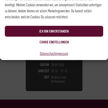
benötigt. Weitere Cookies verwenden wir, um anonymisiert Statistiken anfertigen
zu können. Andere dienen vor allem Marketingzwecken. Du kannst selbst
entscheiden, welche Cookies Du zulassen möchtest.
KAFFEE - BARISTA LEVEL I
ICH BIN EINVERSTANDEN
BARISTA LEVEL I
105,00
€
*
COOKIE EINSTELLUNGEN
Datenschutz
Impressum
NOCH
10
PLÄTZE VERFÜGBAR
DATUM
28.09.2026
UHRZEIT
18:15 - 21:15
ORT
Rösterei und
Kaffeehaus