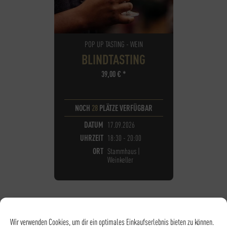
POP UP TASTING - WEIN
BLINDTASTING
39,00
€
*
NOCH
28
PLÄTZE VERFÜGBAR
DATUM
17.09.2026
UHRZEIT
18:30 - 20:00
ORT
Stammhaus |
Weinkeller
Wir verwenden Cookies, um dir ein optimales Einkaufserlebnis bieten zu können.