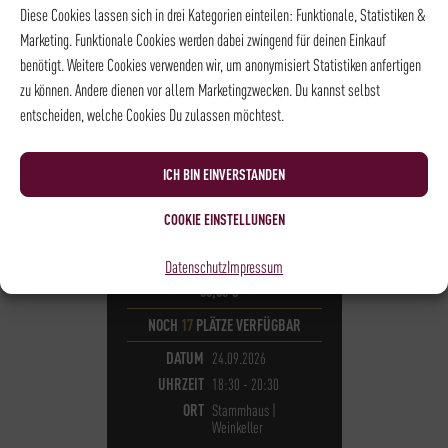
Diese Cookies lassen sich in drei Kategorien einteilen: Funktionale, Statistiken &
Marketing. Funktionale Cookies werden dabei zwingend für deinen Einkauf
benötigt. Weitere Cookies verwenden wir, um anonymisiert Statistiken anfertigen
zu können. Andere dienen vor allem Marketingzwecken. Du kannst selbst
entscheiden, welche Cookies Du zulassen möchtest.
ICH BIN EINVERSTANDEN
SPIRITS - DRINK LAB
COOKIE EINSTELLUNGEN
WACHOLDER &
FRIENDS
Datenschutz
Impressum
55,00
€
*
NOCH
17
PLÄTZE VERFÜGBAR
DATUM
24.09.2026
UHRZEIT
18:30 - 20:30
ORT
Stammhaus |
Weinkeller