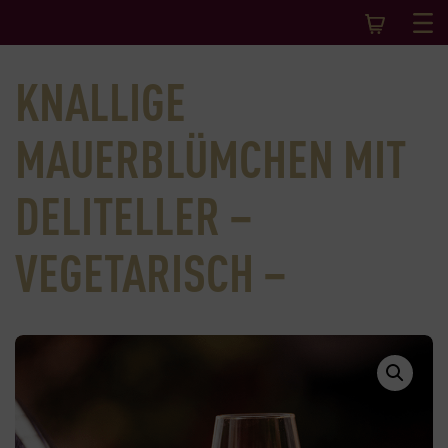
KNALLIGE
MAUERBLÜMCHEN MIT
DELITELLER –
VEGETARISCH –