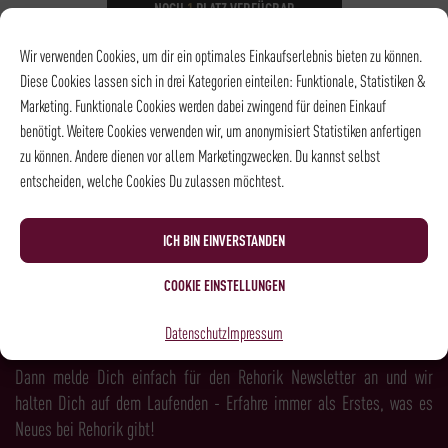
NOCH
1
PLATZ VERFÜGBAR
DATUM
20.09.2026
Wir verwenden Cookies, um dir ein optimales Einkaufserlebnis bieten zu können.
UHRZEIT
10:00 - 13:00
Diese Cookies lassen sich in drei Kategorien einteilen: Funktionale, Statistiken &
ORT
Rösterei und
Marketing. Funktionale Cookies werden dabei zwingend für deinen Einkauf
Kaffeehaus
benötigt. Weitere Cookies verwenden wir, um anonymisiert Statistiken anfertigen
zu können. Andere dienen vor allem Marketingzwecken. Du kannst selbst
entscheiden, welche Cookies Du zulassen möchtest.
NEWSLETTER
ICH BIN EINVERSTANDEN
COOKIE EINSTELLUNGEN
LUST AUF MEHR KAFFEE, WEIN, SPIRITS &
Datenschutz
Impressum
FEINKOST?
Dann melde Dich einfach für den Rehorik Newsletter an und wir
halten Dich auf dem Laufenden - Erfahre immer als Erstes, was es
Neues bei Rehorik gibt!