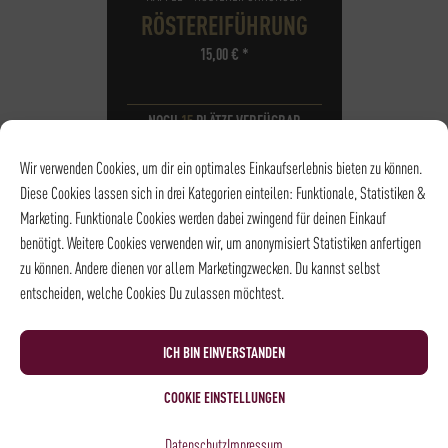
RÖSTEREIFÜHRUNG
15,00
€
*
NOCH
15
PLÄTZE VERFÜGBAR
DATUM
14.08.2026
Wir verwenden Cookies, um dir ein optimales Einkaufserlebnis bieten zu können.
UHRZEIT
14:00 - 14:45
Diese Cookies lassen sich in drei Kategorien einteilen: Funktionale, Statistiken &
ORT
Rösterei und
Marketing. Funktionale Cookies werden dabei zwingend für deinen Einkauf
Kaffeehaus
benötigt. Weitere Cookies verwenden wir, um anonymisiert Statistiken anfertigen
zu können. Andere dienen vor allem Marketingzwecken. Du kannst selbst
entscheiden, welche Cookies Du zulassen möchtest.
ICH BIN EINVERSTANDEN
COOKIE EINSTELLUNGEN
Datenschutz
Impressum