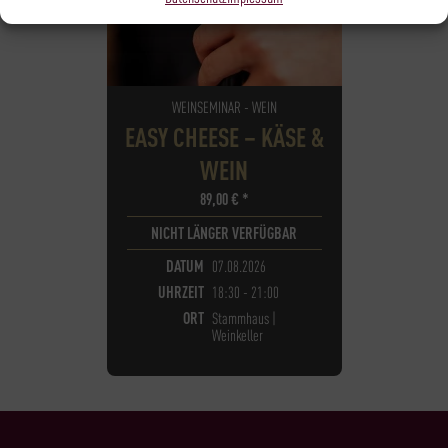
WEINSEMINAR - WEIN
EASY CHEESE – KÄSE &
WEIN
89,00
€
*
NICHT LÄNGER VERFÜGBAR
DATUM
07.08.2026
UHRZEIT
18:30 - 21:00
ORT
Stammhaus |
Weinkeller