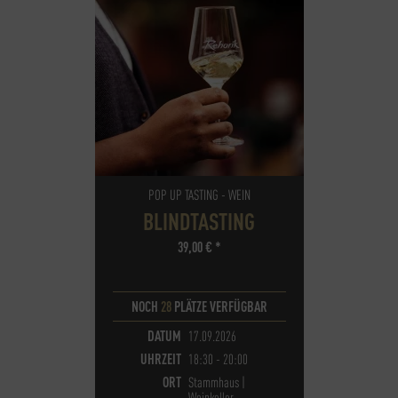
POP UP TASTING - WEIN
BLINDTASTING
39,00
€
*
NOCH
28
PLÄTZE VERFÜGBAR
DATUM
17.09.2026
UHRZEIT
18:30 - 20:00
ORT
Stammhaus |
Weinkeller