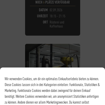
NOCH
6
PLÄTZE VERFÜGBAR
DATUM
02.09.2026
UHRZEIT
18:15 - 21:15
ORT
Rösterei und
Kaffeehaus
Wir verwenden Cookies, um dir ein optimales Einkaufserlebnis bieten zu können.
Diese Cookies lassen sich in drei Kategorien einteilen: Funktionale, Statistiken &
Marketing. Funktionale Cookies werden dabei zwingend für deinen Einkauf
benötigt. Weitere Cookies verwenden wir, um anonymisiert Statistiken anfertigen
zu können. Andere dienen vor allem Marketingzwecken. Du kannst selbst
KAFFEE - RÖSTEREIFÜHRUNGEN