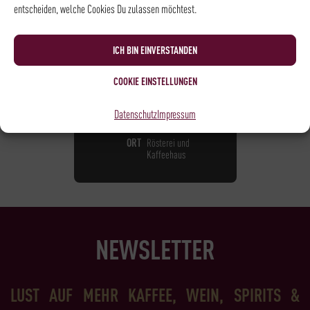
entscheiden, welche Cookies Du zulassen möchtest.
RÖSTEREIFÜHRUNG
15,00
€
*
ICH BIN EINVERSTANDEN
COOKIE EINSTELLUNGEN
NOCH
13
PLÄTZE VERFÜGBAR
DATUM
09.10.2026
Datenschutz
Impressum
UHRZEIT
14:00 - 14:45
ORT
Rösterei und
Kaffeehaus
NEWSLETTER
LUST AUF MEHR KAFFEE, WEIN, SPIRITS &