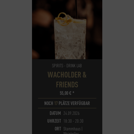
SPIRITS - DRINK LAB
WACHOLDER &
FRIENDS
55,00
€
*
NOCH
17
PLÄTZE VERFÜGBAR
DATUM
24.09.2026
UHRZEIT
18:30 - 20:30
ORT
Stammhaus |
Weinkeller