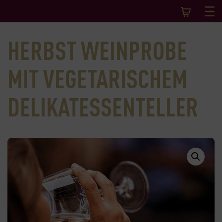
HERBST WEINPROBE
MIT VEGETARISCHEM
DELIKATESSENTELLER