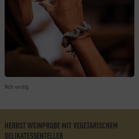
Nicht vorrätig
HERBST WEINPROBE MIT VEGETARISCHEM
DELIKATESSENTELLER