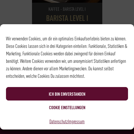
KAFFEE - BARISTA LEVEL I
BARISTA LEVEL I
105,00
€
*
Wir verwenden Cookies, um dir ein optimales Einkaufserlebnis bieten zu können.
Diese Cookies lassen sich in drei Kategorien einteilen: Funktionale, Statistiken &
NOCH
10
PLÄTZE VERFÜGBAR
Marketing. Funktionale Cookies werden dabei zwingend für deinen Einkauf
DATUM
28.09.2026
benötigt. Weitere Cookies verwenden wir, um anonymisiert Statistiken anfertigen
UHRZEIT
18:15 - 21:15
zu können. Andere dienen vor allem Marketingzwecken. Du kannst selbst
ORT
Rösterei und
entscheiden, welche Cookies Du zulassen möchtest.
Kaffeehaus
ICH BIN EINVERSTANDEN
COOKIE EINSTELLUNGEN
NEWSLETTER
Datenschutz
Impressum