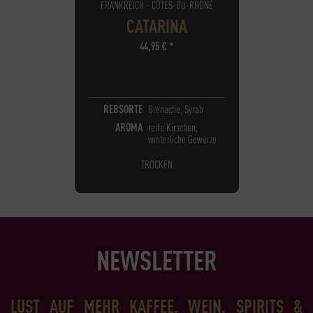
FRANKREICH - CÔTES-DU-RHÔNE
CATARINA
44,95
€
*
REBSORTE
Grenache, Syrah
AROMA
reife Kirschen,
winterliche Gewürze
TROCKEN
NEWSLETTER
LUST AUF MEHR KAFFEE, WEIN, SPIRITS &