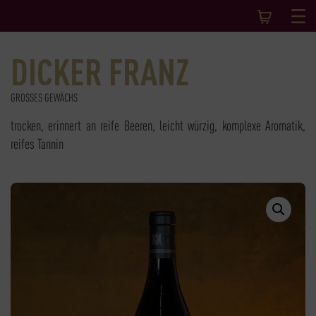
DICKER FRANZ
GROSSES GEWÄCHS
trocken, erinnert an reife Beeren, leicht würzig, komplexe Aromatik,
reifes Tannin