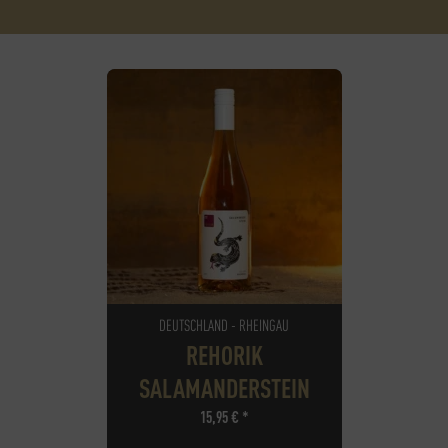
DEUTSCHLAND - RHEINGAU
REHORIK
SALAMANDERSTEIN
15,95
€
*