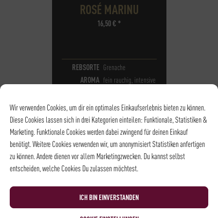
ROSÉ MARINU
16,50
€
*
REBSORTE
Grenache
AROMA
fein rauchig, intensive
Beeren
TROCKEN
Wir verwenden Cookies, um dir ein optimales Einkaufserlebnis bieten zu können.
Diese Cookies lassen sich in drei Kategorien einteilen: Funktionale, Statistiken &
Marketing. Funktionale Cookies werden dabei zwingend für deinen Einkauf
benötigt. Weitere Cookies verwenden wir, um anonymisiert Statistiken anfertigen
zu können. Andere dienen vor allem Marketingzwecken. Du kannst selbst
entscheiden, welche Cookies Du zulassen möchtest.
ICH BIN EINVERSTANDEN