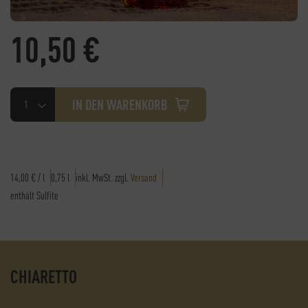
10,50
€
Chiaretto
IN DEN WARENKORB
Menge
14,00
€
/
l
0,75
l
inkl. MwSt.
zzgl.
Versand
enthält Sulfite
CHIARETTO