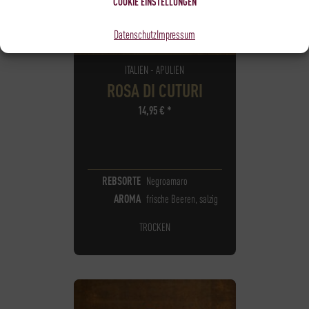
COOKIE EINSTELLUNGEN
Datenschutz
Impressum
ITALIEN - APULIEN
ROSA DI CUTURI
14,95
€
*
REBSORTE
Negroamaro
AROMA
frische Beeren, salzig
TROCKEN