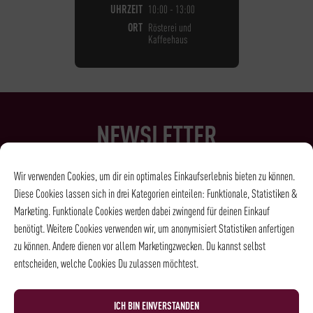
UHRZEIT
10:00 - 13:00
ORT
Rösterei und
Kaffeehaus
NEWSLETTER
Wir verwenden Cookies, um dir ein optimales Einkaufserlebnis bieten zu können.
LUST AUF MEHR KAFFEE, WEIN, SPIRITS &
Diese Cookies lassen sich in drei Kategorien einteilen: Funktionale, Statistiken &
FEINKOST?
Marketing. Funktionale Cookies werden dabei zwingend für deinen Einkauf
Dann melde Dich einfach für den Rehorik Newsletter an und wir
benötigt. Weitere Cookies verwenden wir, um anonymisiert Statistiken anfertigen
halten Dich auf dem Laufenden - Erfahre immer als Erstes, was es
zu können. Andere dienen vor allem Marketingzwecken. Du kannst selbst
Neues bei Rehorik gibt!
entscheiden, welche Cookies Du zulassen möchtest.
ICH BIN EINVERSTANDEN