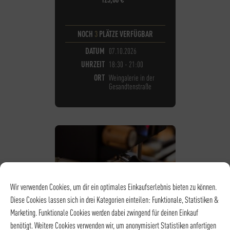
NOCH
3
PLÄTZE VERFÜGBAR
DATUM
07.10.2026
UHRZEIT
18:30 - 21:00
ORT
Weingalerie in der
Gesandtenstraße
Wir verwenden Cookies, um dir ein optimales Einkaufserlebnis bieten zu können.
Diese Cookies lassen sich in drei Kategorien einteilen: Funktionale, Statistiken &
Marketing. Funktionale Cookies werden dabei zwingend für deinen Einkauf
benötigt. Weitere Cookies verwenden wir, um anonymisiert Statistiken anfertigen