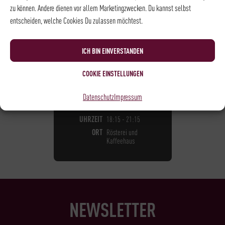
zu können. Andere dienen vor allem Marketingzwecken. Du kannst selbst
entscheiden, welche Cookies Du zulassen möchtest.
BARISTA LEVEL I - KAFFEE
BARISTA LEVEL I
ICH BIN EINVERSTANDEN
105,00
€
*
COOKIE EINSTELLUNGEN
NOCH
5
PLÄTZE VERFÜGBAR
Datenschutz
Impressum
DATUM
24.08.2026
UHRZEIT
18:15 - 21:15
ORT
Rösterei und
Kaffeehaus
NEWSLETTER