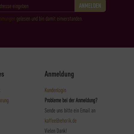
immungen
gelesen und bin damit einverstanden.
es
Anmeldung
t
Kundenlogin
hrung
Probleme bei der Anmeldung?
Sende uns bitte ein Email an
kaffee@rehorik.de
Vielen Dank!