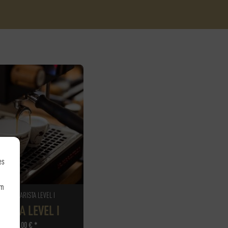
es
um
FEE - BARISTA LEVEL I
RISTA LEVEL I
105,00
€
*