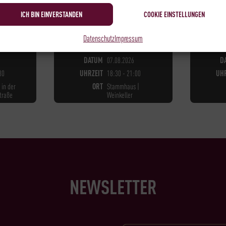
89,00
€
*
ICH BIN EINVERSTANDEN
COOKIE EINSTELLUNGEN
Datenschutz
Impressum
ÜGBAR
NICHT LÄNGER VERFÜGBAR
NOC
DATUM
07.08.2026
D
30
UHRZEIT
18:30 - 21:00
UHR
 in der
ORT
Stammhaus |
traße
Weinkeller
NEWSLETTER