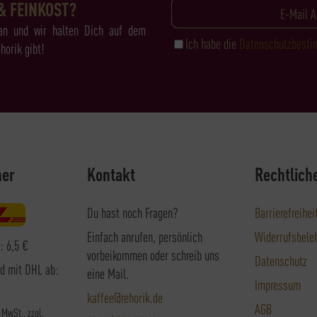
& FEINKOST?
an und wir halten Dich auf dem
Ich habe die
Datenschutzbest
horik gibt!
ner
Kontakt
Rechtlich
Du hast noch Fragen?
Barrierefreihei
Einfach anrufen, persönlich
Widerrufsbele
: 6,5 €
vorbeikommen oder schreib uns
Datenschutz
nd mit DHL ab:
eine Mail.
Impressum
kaffee@rehorik.de
AGB
. MwSt., zzgl.