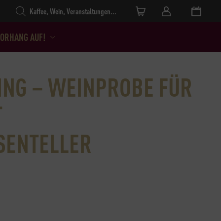
Products search
ORHANG AUF!
ING – WEINPROBE FÜR
T
SENTELLER