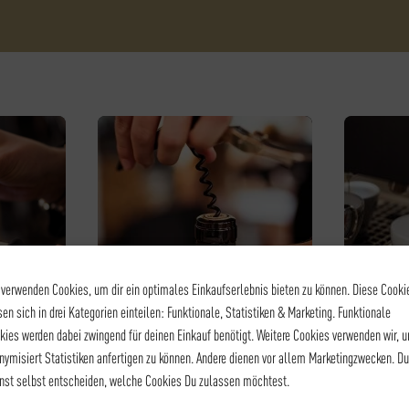
 verwenden Cookies, um dir ein optimales Einkaufserlebnis bieten zu können. Diese Cooki
sen sich in drei Kategorien einteilen: Funktionale, Statistiken & Marketing. Funktionale
kies werden dabei zwingend für deinen Einkauf benötigt. Weitere Cookies verwenden wir, 
L II
WEINSEMINAR - WEIN
KAF
nymisiert Statistiken anfertigen zu können. Andere dienen vor allem Marketingzwecken. Du
 II
EASY CHEESE – KÄSE &
BA
nst selbst entscheiden, welche Cookies Du zulassen möchtest.
WEIN