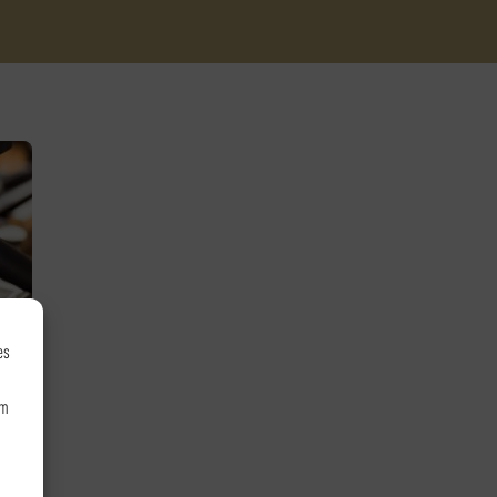
es
um