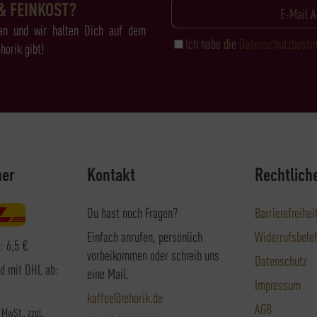
& FEINKOST?
an und wir halten Dich auf dem
Ich habe die
Datenschutzbest
horik gibt!
ner
Kontakt
Rechtlich
Du hast noch Fragen?
Barrierefreihei
Einfach anrufen, persönlich
Widerrufsbele
: 6,5 €
vorbeikommen oder schreib uns
Datenschutz
nd mit DHL ab:
eine Mail.
Impressum
kaffee@rehorik.de
AGB
. MwSt., zzgl.