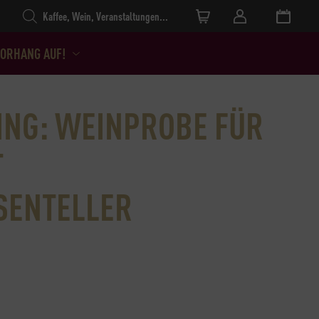
Products search
ORHANG AUF!
ING: WEINPROBE FÜR
T
SENTELLER