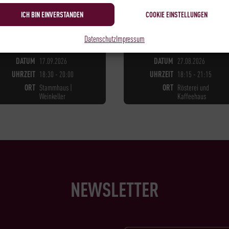
ICH BIN EINVERSTANDEN
COOKIE EINSTELLUNGEN
Datenschutz
Impressum
NOCH
28
PLÄTZE VERFÜGBAR
NOCH
8
PLÄTZE VERFÜGBAR
DATUM
17.09.2026
DATUM
27.08.2026
UHRZEIT
18:30 - 20:00
UHRZEIT
18:15 - 21:15
ORT
Stammhaus |
ORT
Rösterei und
Weinkeller
Kaffeehaus
NEWSLETTER