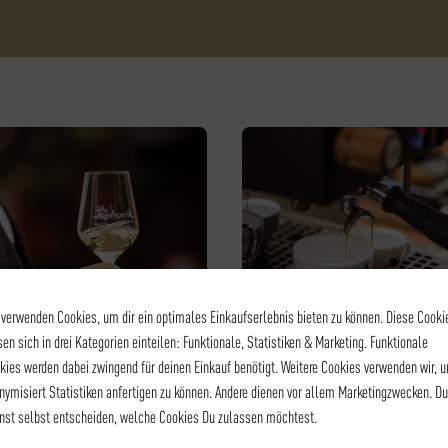
 verwenden Cookies, um dir ein optimales Einkaufserlebnis bieten zu können. Diese Cooki
sen sich in drei Kategorien einteilen: Funktionale, Statistiken & Marketing. Funktionale
kies werden dabei zwingend für deinen Einkauf benötigt. Weitere Cookies verwenden wir, 
POP UP TASTING - WEIN
KAFFEE - BARISTA LEVEL I
nymisiert Statistiken anfertigen zu können. Andere dienen vor allem Marketingzwecken. Du
BLINDTASTING
BARISTA LEVEL I
nst selbst entscheiden, welche Cookies Du zulassen möchtest.
39,00
€
*
105,00
€
*