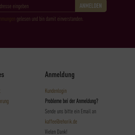
immungen
gelesen und bin damit einverstanden.
es
Anmeldung
t
Kundenlogin
hrung
Probleme bei der Anmeldung?
Sende uns bitte ein Email an
kaffee@rehorik.de
Vielen Dank!