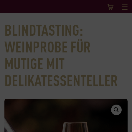
BLINDTASTING:
WEINPROBE FÜR
MUTIGE MIT
DELIKATESSENTELLER