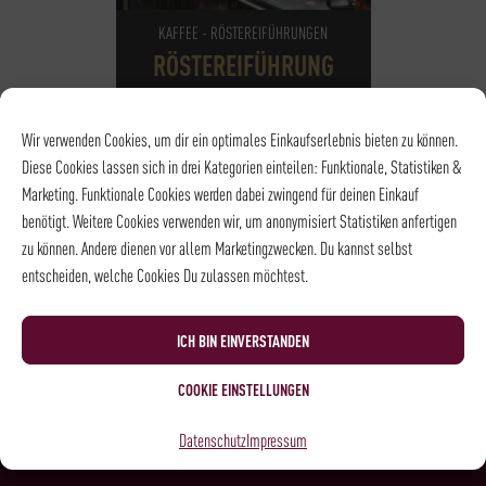
KAFFEE - RÖSTEREIFÜHRUNGEN
RÖSTEREIFÜHRUNG
15,00
€
*
Wir verwenden Cookies, um dir ein optimales Einkaufserlebnis bieten zu können.
Diese Cookies lassen sich in drei Kategorien einteilen: Funktionale, Statistiken &
NOCH
15
PLÄTZE VERFÜGBAR
Marketing. Funktionale Cookies werden dabei zwingend für deinen Einkauf
DATUM
14.08.2026
benötigt. Weitere Cookies verwenden wir, um anonymisiert Statistiken anfertigen
UHRZEIT
14:00 - 14:45
zu können. Andere dienen vor allem Marketingzwecken. Du kannst selbst
ORT
Rösterei und
entscheiden, welche Cookies Du zulassen möchtest.
Kaffeehaus
ICH BIN EINVERSTANDEN
COOKIE EINSTELLUNGEN
NEWSLETTER
Datenschutz
Impressum