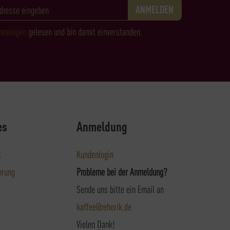
immungen
gelesen und bin damit einverstanden.
es
Anmeldung
t
Kundenlogin
hrung
Probleme bei der Anmeldung?
Sende uns bitte ein Email an
kaffee@rehorik.de
Vielen Dank!