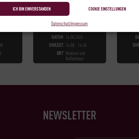
ICH BIN EINVERSTANDEN
COOKIE EINSTELLUNGEN
Datenschutz
Impressum
ÜGBAR
NOCH
15
PLÄTZE VERFÜGBAR
NOC
DATUM
14.08.2026
D
30
UHRZEIT
14:00 - 14:45
UHR
d
ORT
Rösterei und
Kaffeehaus
NEWSLETTER