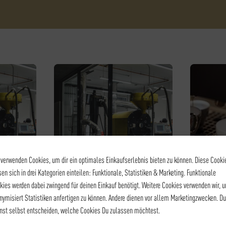
 verwenden Cookies, um dir ein optimales Einkaufserlebnis bieten zu können. Diese Cooki
sen sich in drei Kategorien einteilen: Funktionale, Statistiken & Marketing. Funktionale
kies werden dabei zwingend für deinen Einkauf benötigt. Weitere Cookies verwenden wir, 
RUNGEN
KAFFEE - RÖSTEREIFÜHRUNGEN
KAF
nymisiert Statistiken anfertigen zu können. Andere dienen vor allem Marketingzwecken. Du
RUNG
RÖSTEREIFÜHRUNG
BA
nst selbst entscheiden, welche Cookies Du zulassen möchtest.
15,00
€
*