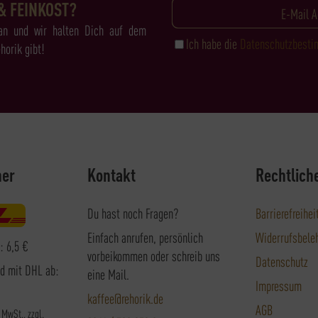
& FEINKOST?
an und wir halten Dich auf dem
Ich habe die
Datenschutzbest
horik gibt!
ner
Kontakt
Rechtlich
Du hast noch Fragen?
Barrierefreihei
Einfach anrufen, persönlich
Widerrufsbele
: 6,5 €
vorbeikommen oder schreib uns
Datenschutz
nd mit DHL ab:
eine Mail.
Impressum
kaffee@rehorik.de
AGB
. MwSt., zzgl.