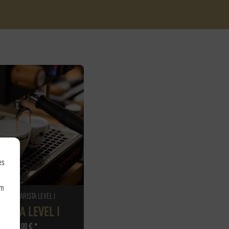
es
um
FEE - BARISTA LEVEL I
RISTA LEVEL I
105,00
€
*