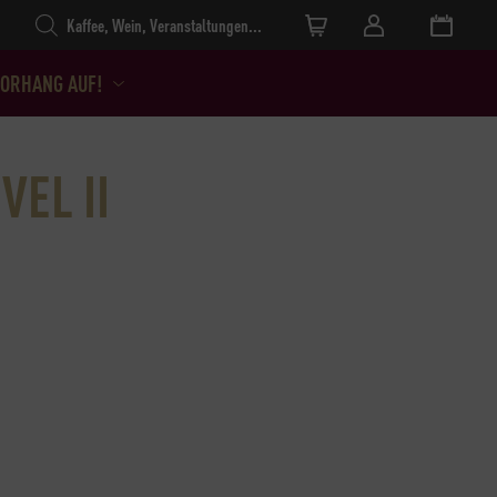
Products search
ORHANG AUF!
VEL II