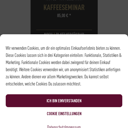
KAFFEESEMINAR
85,00
€
*
NOCH
1
PLATZ VERFÜGBAR
DATUM
20.09.2026
Wir verwenden Cookies, um dir ein optimales Einkaufserlebnis bieten zu können.
UHRZEIT
10:00 - 13:00
Diese Cookies lassen sich in drei Kategorien einteilen: Funktionale, Statistiken &
ORT
Rösterei und
Marketing. Funktionale Cookies werden dabei zwingend für deinen Einkauf
Kaffeehaus
benötigt. Weitere Cookies verwenden wir, um anonymisiert Statistiken anfertigen
zu können. Andere dienen vor allem Marketingzwecken. Du kannst selbst
entscheiden, welche Cookies Du zulassen möchtest.
ICH BIN EINVERSTANDEN
COOKIE EINSTELLUNGEN
Datenschutz
Impressum