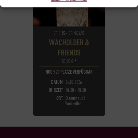
SPIRITS - DRINK LAB
WACHOLDER &
FRIENDS
55,00
€
*
NOCH
20
PLÄTZE VERFÜGBAR
DATUM
24.09.2026
UHRZEIT
18:30 - 20:30
ORT
Stammhaus |
Weinkeller