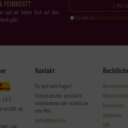
& FEINKOST?
an und wir halten Dich auf dem
Ich habe die
Datenschutzbest
horik gibt!
ner
Kontakt
Rechtlich
Du hast noch Fragen?
Barrierefreihei
Einfach anrufen, persönlich
Widerrufsbele
: 6,5 €
vorbeikommen oder schreib uns
Datenschutz
nd mit DHL ab:
eine Mail.
Impressum
kaffee@rehorik.de
AGB
. MwSt., zzgl.