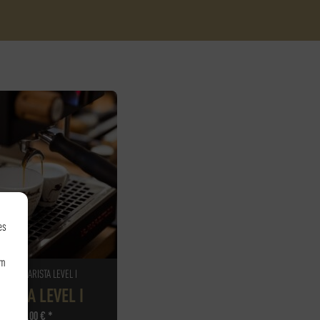
es
um
FEE - BARISTA LEVEL I
RISTA LEVEL I
105,00
€
*