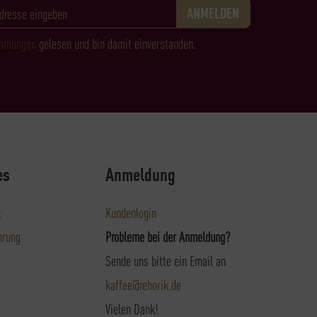
immungen
gelesen und bin damit einverstanden.
es
Anmeldung
t
Kundenlogin
hrung
Probleme bei der Anmeldung?
Sende uns bitte ein Email an
kaffee@rehorik.de
Vielen Dank!