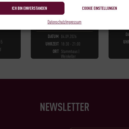
CHAUMWEINTASTING
ICH BIN EINVERSTANDEN
COOKIE EINSTELLUNGEN
89,00
€
*
Datenschutz
Impressum
ÜGBAR
NOC
NOCH
5
PLÄTZE VERFÜGBAR
D
DATUM
04.09.2026
15
UHR
UHRZEIT
18:30 - 21:00
d
ORT
Stammhaus |
Weinkeller
NEWSLETTER