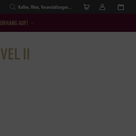
Products search
ORHANG AUF!
VEL II