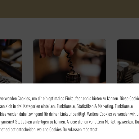
 verwenden Cookies, um dir ein optimales Einkaufserlebnis bieten zu können. Diese Cooki
sen sich in drei Kategorien einteilen: Funktionale, Statistiken & Marketing. Funktionale
kies werden dabei zwingend für deinen Einkauf benötigt. Weitere Cookies verwenden wir, 
EL I
WEINSEMINAR - WEIN
KAF
nymisiert Statistiken anfertigen zu können. Andere dienen vor allem Marketingzwecken. Du
L I
HEUT BLUBBERTS
BA
nst selbst entscheiden, welche Cookies Du zulassen möchtest.
RICHTIG! – GROSSES S