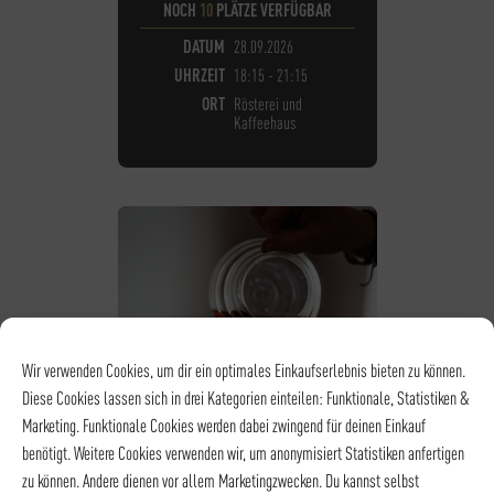
NOCH
10
PLÄTZE VERFÜGBAR
DATUM
28.09.2026
UHRZEIT
18:15 - 21:15
ORT
Rösterei und
Kaffeehaus
Wir verwenden Cookies, um dir ein optimales Einkaufserlebnis bieten zu können.
Diese Cookies lassen sich in drei Kategorien einteilen: Funktionale, Statistiken &
Marketing. Funktionale Cookies werden dabei zwingend für deinen Einkauf
benötigt. Weitere Cookies verwenden wir, um anonymisiert Statistiken anfertigen
zu können. Andere dienen vor allem Marketingzwecken. Du kannst selbst
KAFFEE - KAFFEESEMINAR