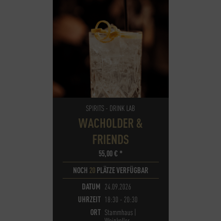
SPIRITS - DRINK LAB
WACHOLDER &
FRIENDS
55,00
€
*
NOCH
20
PLÄTZE VERFÜGBAR
DATUM
24.09.2026
UHRZEIT
18:30 - 20:30
ORT
Stammhaus |
Weinkeller