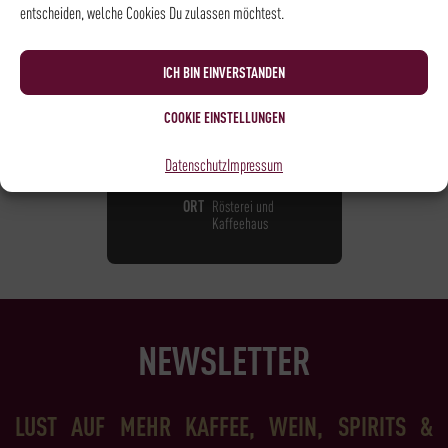
entscheiden, welche Cookies Du zulassen möchtest.
KAFFEESEMINAR
85,00
€
*
ICH BIN EINVERSTANDEN
COOKIE EINSTELLUNGEN
NOCH
1
PLATZ VERFÜGBAR
DATUM
20.09.2026
Datenschutz
Impressum
UHRZEIT
10:00 - 13:00
ORT
Rösterei und
Kaffeehaus
NEWSLETTER
LUST AUF MEHR KAFFEE, WEIN, SPIRITS &