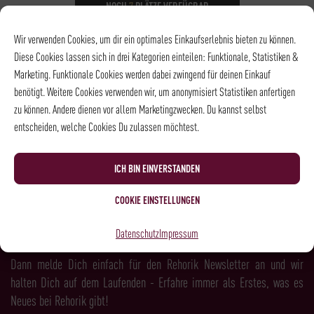
NOCH
7
PLÄTZE VERFÜGBAR
DATUM
22.09.2026
Wir verwenden Cookies, um dir ein optimales Einkaufserlebnis bieten zu können.
UHRZEIT
18:30 - 21:30
Diese Cookies lassen sich in drei Kategorien einteilen: Funktionale, Statistiken &
ORT
Weingalerie in der
Marketing. Funktionale Cookies werden dabei zwingend für deinen Einkauf
Gesandtenstraße
benötigt. Weitere Cookies verwenden wir, um anonymisiert Statistiken anfertigen
zu können. Andere dienen vor allem Marketingzwecken. Du kannst selbst
entscheiden, welche Cookies Du zulassen möchtest.
NEWSLETTER
ICH BIN EINVERSTANDEN
COOKIE EINSTELLUNGEN
LUST AUF MEHR KAFFEE, WEIN, SPIRITS &
Datenschutz
Impressum
FEINKOST?
Dann melde Dich einfach für den Rehorik Newsletter an und wir
halten Dich auf dem Laufenden - Erfahre immer als Erstes, was es
Neues bei Rehorik gibt!