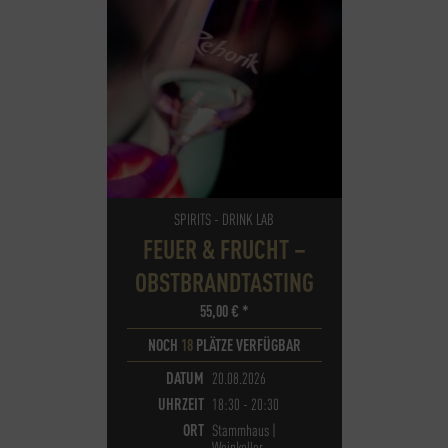
SPIRITS - DRINK LAB
FEUER & FRUCHT –
OBSTBRANDTASTING
55,00
€
*
NOCH
18
PLÄTZE VERFÜGBAR
DATUM
20.08.2026
UHRZEIT
18:30 - 20:30
ORT
Stammhaus |
Weinkeller