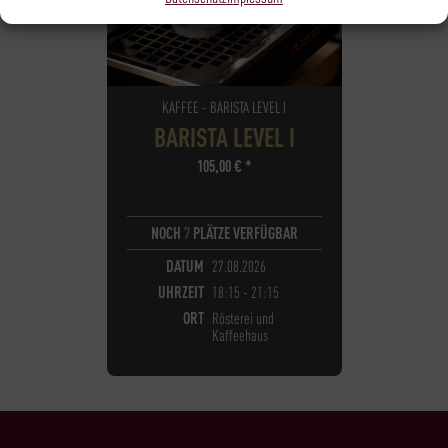
KAFFEE - BARISTA LEVEL I
BARISTA LEVEL I
105,00
€
*
NOCH
7
PLÄTZE VERFÜGBAR
DATUM
27.08.2026
UHRZEIT
18:15 - 21:15
ORT
Rösterei und
Kaffeehaus