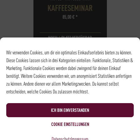
KAFFEESEMINAR
85,00
€
*
NOCH
1
PLATZ VERFÜGBAR
DATUM
20.09.2026
Wir verwenden Cookies, um dir ein optimales Einkaufserlebnis bieten zu können.
UHRZEIT
10:00 - 13:00
Diese Cookies lassen sich in drei Kategorien einteilen: Funktionale, Statistiken &
ORT
Rösterei und
Marketing. Funktionale Cookies werden dabei zwingend für deinen Einkauf
Kaffeehaus
benötigt. Weitere Cookies verwenden wir, um anonymisiert Statistiken anfertigen
zu können. Andere dienen vor allem Marketingzwecken. Du kannst selbst
entscheiden, welche Cookies Du zulassen möchtest.
ICH BIN EINVERSTANDEN
COOKIE EINSTELLUNGEN
Datenschutz
Impressum