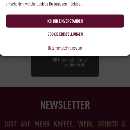
entscheiden, welche Cookies Du zulassen möchtest.
BARISTA LEVEL II
125,00
€
*
ICH BIN EINVERSTANDEN
COOKIE EINSTELLUNGEN
NOCH
7
PLÄTZE VERFÜGBAR
DATUM
22.09.2026
Datenschutz
Impressum
UHRZEIT
18:30 - 21:30
ORT
Weingalerie in der
Gesandtenstraße
NEWSLETTER
LUST AUF MEHR KAFFEE, WEIN, SPIRITS &