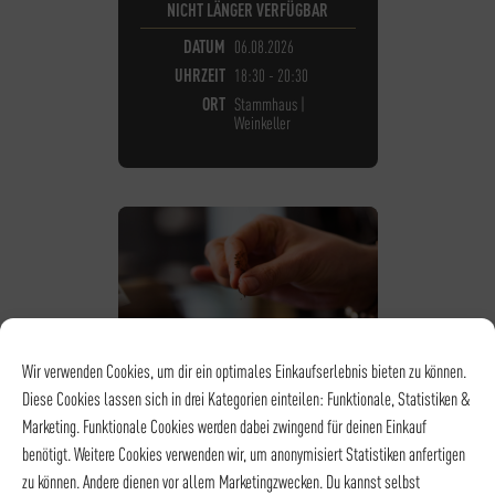
NICHT LÄNGER VERFÜGBAR
DATUM
06.08.2026
UHRZEIT
18:30 - 20:30
ORT
Stammhaus |
Weinkeller
Wir verwenden Cookies, um dir ein optimales Einkaufserlebnis bieten zu können.
Diese Cookies lassen sich in drei Kategorien einteilen: Funktionale, Statistiken &
Marketing. Funktionale Cookies werden dabei zwingend für deinen Einkauf
benötigt. Weitere Cookies verwenden wir, um anonymisiert Statistiken anfertigen
zu können. Andere dienen vor allem Marketingzwecken. Du kannst selbst
KAFFEE - BARISTA LEVEL II