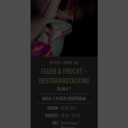
SPIRITS - DRINK LAB
FEUER & FRUCHT –
OBSTBRANDTASTING
55,00
€
*
NOCH
18
PLÄTZE VERFÜGBAR
DATUM
20.08.2026
UHRZEIT
18:30 - 20:30
ORT
Stammhaus |
Weinkeller