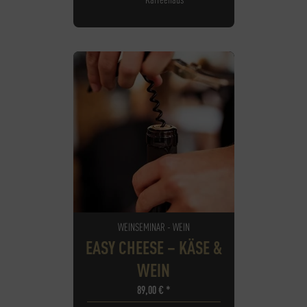
WEINSEMINAR - WEIN
EASY CHEESE – KÄSE &
WEIN
89,00
€
*