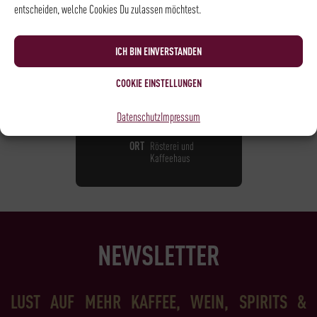
entscheiden, welche Cookies Du zulassen möchtest.
RÖSTEREIFÜHRUNG
15,00
€
*
ICH BIN EINVERSTANDEN
COOKIE EINSTELLUNGEN
NOCH
13
PLÄTZE VERFÜGBAR
DATUM
09.10.2026
Datenschutz
Impressum
UHRZEIT
14:00 - 14:45
ORT
Rösterei und
Kaffeehaus
NEWSLETTER
LUST AUF MEHR KAFFEE, WEIN, SPIRITS &