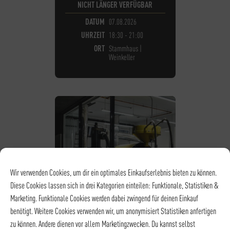
NICHT LÄNGER VERFÜGBAR
DATUM
07.08.2026
UHRZEIT
18:30 - 21:00
ORT
Stammhaus |
Weinkeller
Wir verwenden Cookies, um dir ein optimales Einkaufserlebnis bieten zu können.
Diese Cookies lassen sich in drei Kategorien einteilen: Funktionale, Statistiken &
Marketing. Funktionale Cookies werden dabei zwingend für deinen Einkauf
benötigt. Weitere Cookies verwenden wir, um anonymisiert Statistiken anfertigen
zu können. Andere dienen vor allem Marketingzwecken. Du kannst selbst
KAFFEE - RÖSTEREIFÜHRUNGEN