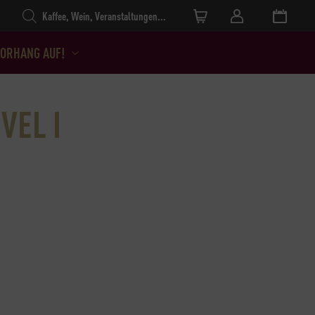
Products search
ORHANG AUF!
VEL I