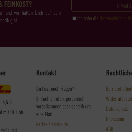
& FEINKOST?
an und wir halten Dich auf dem
Ich habe die
Datenschutzbest
horik gibt!
ner
Kontakt
Rechtlich
Du hast noch Fragen?
Barrierefreihei
Einfach anrufen, persönlich
Widerrufsbele
: 6,5 €
vorbeikommen oder schreib uns
Datenschutz
nd mit DHL ab:
eine Mail.
Impressum
kaffee@rehorik.de
AGB
. MwSt., zzgl.