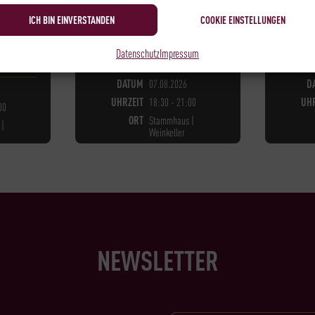
TING
89,00
€
*
ICH BIN EINVERSTANDEN
COOKIE EINSTELLUNGEN
Datenschutz
Impressum
NICHT LÄNGER VERFÜGBAR
NICH
ÜGBAR
DATUM
07.08.2026
D
UHRZEIT
18:30 - 21:00
UHR
00
ORT
Stammhaus |
|
Weinkeller
NEWSLETTER