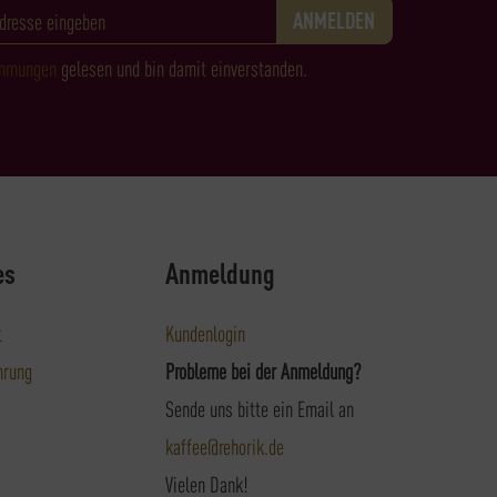
immungen
gelesen und bin damit einverstanden.
es
Anmeldung
t
Kundenlogin
hrung
Probleme bei der Anmeldung?
Sende uns bitte ein Email an
kaffee@rehorik.de
Vielen Dank!