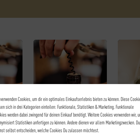
 verwenden Cookies, um dir ein optimales Einkaufserlebnis bieten zu können. Diese Cooki
sen sich in drei Kategorien einteilen: Funktionale, Statistiken & Marketing. Funktionale
kies werden dabei zwingend für deinen Einkauf benötigt. Weitere Cookies verwenden wir, 
IN
WEINSEMINAR - WEIN
SPIRITS -
nymisiert Statistiken anfertigen zu können. Andere dienen vor allem Marketingzwecken. Du
RTS
EASY CHEESE – KÄSE &
WEIN
nst selbst entscheiden, welche Cookies Du zulassen möchtest.
SES S
WEIN
HEUT