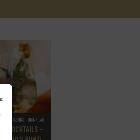
es
um
 POP UP TASTING - DRINK LAB
 & COCKTAILS –
 WIRD’S BUNT!