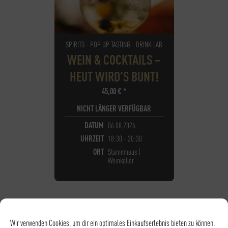
SPIRITS - POP UP TASTING - DRINK LAB
WEIN & COCKTAILS –
HEUT WIRD’S BUNT!
45,00
€
*
NICHT LÄNGER VERFÜGBAR
DATUM
06.08.2026
UHRZEIT
18:30 - 20:30
ORT
Stammhaus |
Weinkeller
Wir verwenden Cookies, um dir ein optimales Einkaufserlebnis bieten zu können.