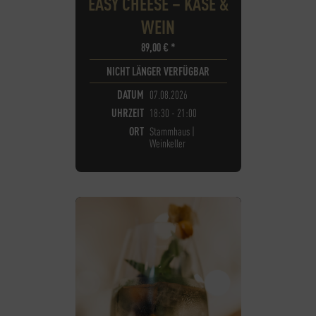
EASY CHEESE – KÄSE &
WEIN
89,00
€
*
NICHT LÄNGER VERFÜGBAR
DATUM
07.08.2026
UHRZEIT
18:30 - 21:00
ORT
Stammhaus |
Weinkeller