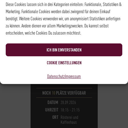
Diese Cookies lassen sich in drei Kategorien einteilen: Funktionale, Statistiken &
Marketing. Funktionale Cookies werden dabei zwingend für deinen Einkauf
benötigt. Weitere Cookies verwenden wir, um anonymisiert Statistiken anfertigen
zu können. Andere dienen vor allem Marketingzwecken. Du kannst selbst
entscheiden, welche Cookies Du zulassen möchtest.
ICH BIN EINVERSTANDEN
KAFFEE - BARISTA LEVEL I
COOKIE EINSTELLUNGEN
BARISTA LEVEL I
105,00
€
*
Datenschutz
Impressum
NOCH
10
PLÄTZE VERFÜGBAR
DATUM
28.09.2026
UHRZEIT
18:15 - 21:15
ORT
Rösterei und
Kaffeehaus