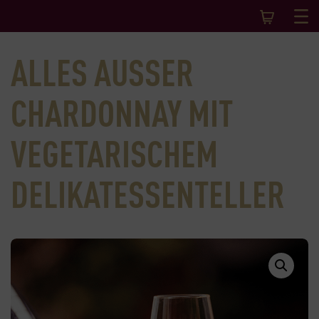
ALLES AUSSER C
HARDONNAY MIT V
EGETARISCHEM D
ELIKATESSENTELLER