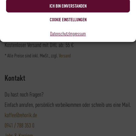
Versandpartner
ICH BIN EINVERSTANDEN
COOKIE EINSTELLUNGEN
Datenschutz
Impressum
Versandkosten DHL: 6,5 €
Kostenloser Versand mit DHL ab: 55 €
* Alle Preise sind inkl. MwSt., zzgl.
Versand
Kontakt
Du hast noch Fragen?
Einfach anrufen, persönlich vorbeikommen oder schreib uns eine Mail.
kaffee@rehorik.de
0941 / 788 353 0
Jobs & Karriere