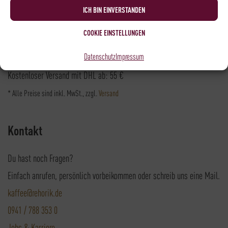
Versandpartner
ICH BIN EINVERSTANDEN
COOKIE EINSTELLUNGEN
Datenschutz
Impressum
Versandkosten DHL: 6,5 €
Kostenloser Versand mit DHL ab: 55 €
* Alle Preise sind inkl. MwSt., zzgl.
Versand
Kontakt
Du hast noch Fragen?
Einfach anrufen, persönlich vorbeikommen oder schreib uns eine Mail.
kaffee@rehorik.de
0941 / 788 353 0
Jobs & Karriere