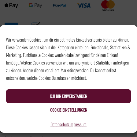
Wir verwenden Cookies, um dir ein optimales Einkaufserlebnis bieten zu können.
Versandpartner
Diese Cookies lassen sich in drei Kategorien einteilen: Funktionale, Statistiken &
Marketing. Funktionale Cookies werden dabei zwingend für deinen Einkauf
benötigt. Weitere Cookies verwenden wir, um anonymisiert Statistiken anfertigen
zu können. Andere dienen vor allem Marketingzwecken. Du kannst selbst
entscheiden, welche Cookies Du zulassen möchtest.
Versandkosten DHL: 6,5 €
Kostenloser Versand mit DHL ab: 55 €
ICH BIN EINVERSTANDEN
* Alle Preise sind inkl. MwSt., zzgl.
Versand
COOKIE EINSTELLUNGEN
Kontakt
Datenschutz
Impressum