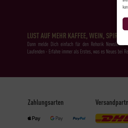
kan
LUST AUF MEHR KAFFEE, WEIN, SPIRITS 
Dann melde Dich einfach für den Rehorik Newsletter 
Laufenden - Erfahre immer als Erstes, was es Neues bei Re
Zahlungsarten
Versandpart