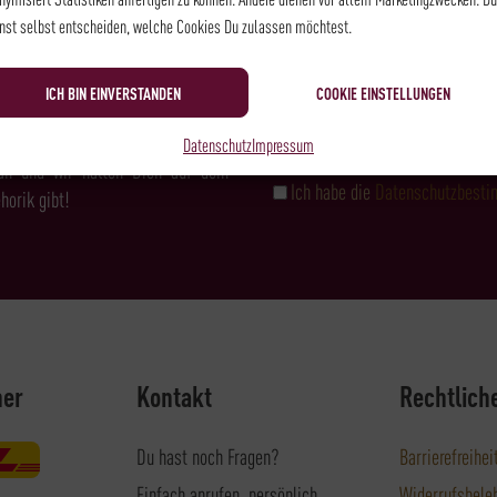
NEWSLETTER
nst selbst entscheiden, welche Cookies Du zulassen möchtest.
ICH BIN EINVERSTANDEN
COOKIE EINSTELLUNGEN
& FEINKOST?
Datenschutz
Impressum
an und wir halten Dich auf dem
Ich habe die
Datenschutzbest
horik gibt!
ner
Kontakt
Rechtlich
Du hast noch Fragen?
Barrierefreihei
Einfach anrufen, persönlich
Widerrufsbele