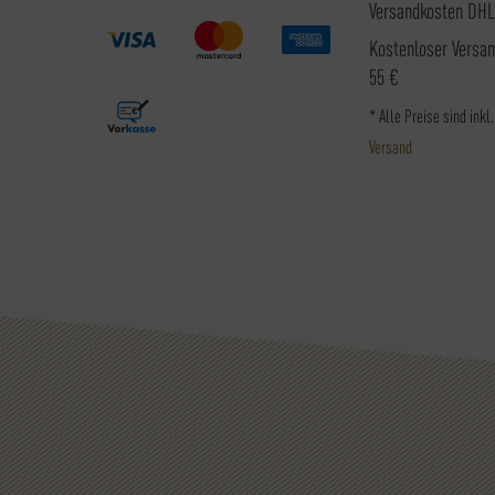
Versandkosten DHL
Kostenloser Versa
55 €
* Alle Preise sind inkl
Versand