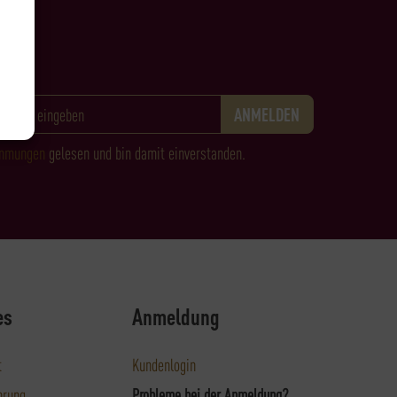
immungen
gelesen und bin damit einverstanden.
es
Anmeldung
t
Kundenlogin
hrung
Probleme bei der Anmeldung?