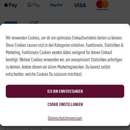
Wir verwenden Cookies, um dir ein optimales Einkaufserlebnis bieten zu können.
Versandpartner
Diese Cookies lassen sich in drei Kategorien einteilen: Funktionale, Statistiken &
Marketing. Funktionale Cookies werden dabei zwingend für deinen Einkauf
benötigt. Weitere Cookies verwenden wir, um anonymisiert Statistiken anfertigen
zu können. Andere dienen vor allem Marketingzwecken. Du kannst selbst
entscheiden, welche Cookies Du zulassen möchtest.
Versandkosten DHL: 6,5 €
Kostenloser Versand mit DHL ab: 55 €
ICH BIN EINVERSTANDEN
* Alle Preise sind inkl. MwSt., zzgl.
Versand
COOKIE EINSTELLUNGEN
Kontakt
Datenschutz
Impressum