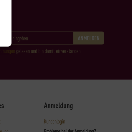
immungen
gelesen und bin damit einverstanden.
es
Anmeldung
t
Kundenlogin
hrung
Probleme bei der Anmeldung?