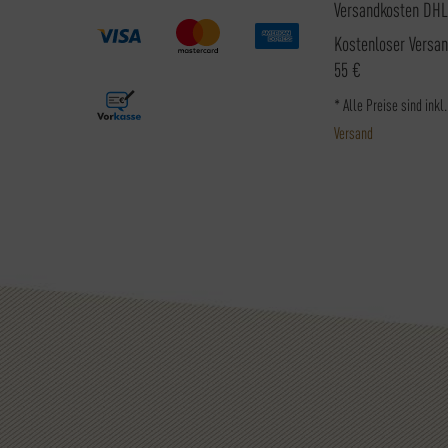
Versandkosten DHL
Kostenloser Versa
55 €
* Alle Preise sind inkl
Versand