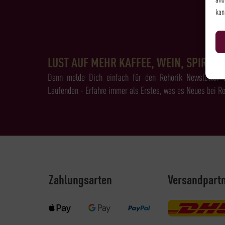
kan
LUST AUF MEHR KAFFEE, WEIN, SPIRITS 
Dann melde Dich einfach für den Rehorik Newsletter 
Laufenden - Erfahre immer als Erstes, was es Neues bei Re
Zahlungsarten
Versandpart