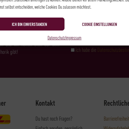
NEWSLETTER
nst selbst entscheiden, welche Cookies Du zulassen möchtest.
ICH BIN EINVERSTANDEN
COOKIE EINSTELLUNGEN
& FEINKOST?
Datenschutz
Impressum
an und wir halten Dich auf dem
Ich habe die
Datenschutzbest
horik gibt!
ner
Kontakt
Rechtlich
Du hast noch Fragen?
Barrierefreihei
Einfach anrufen, persönlich
Widerrufsbele