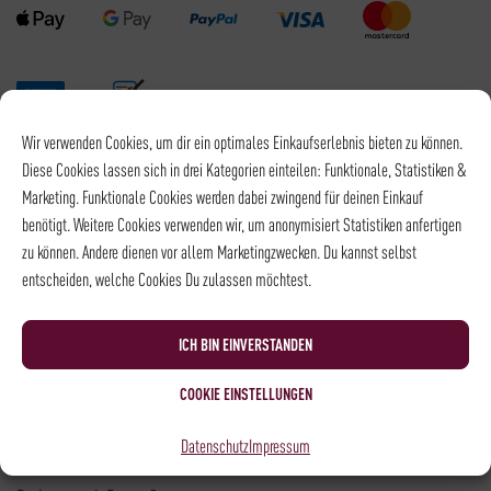
Wir verwenden Cookies, um dir ein optimales Einkaufserlebnis bieten zu können.
Versandpartner
Diese Cookies lassen sich in drei Kategorien einteilen: Funktionale, Statistiken &
Marketing. Funktionale Cookies werden dabei zwingend für deinen Einkauf
benötigt. Weitere Cookies verwenden wir, um anonymisiert Statistiken anfertigen
zu können. Andere dienen vor allem Marketingzwecken. Du kannst selbst
entscheiden, welche Cookies Du zulassen möchtest.
Versandkosten DHL: 6,5 €
Kostenloser Versand mit DHL ab: 55 €
ICH BIN EINVERSTANDEN
* Alle Preise sind inkl. MwSt., zzgl.
Versand
COOKIE EINSTELLUNGEN
Kontakt
Datenschutz
Impressum