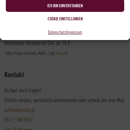
Versandpartner
ICH BIN EINVERSTANDEN
COOKIE EINSTELLUNGEN
Datenschutz
Impressum
Versandkosten DHL: 6,5 €
Kostenloser Versand mit DHL ab: 55 €
* Alle Preise sind inkl. MwSt., zzgl.
Versand
Kontakt
Du hast noch Fragen?
Einfach anrufen, persönlich vorbeikommen oder schreib uns eine Mail.
kaffee@rehorik.de
0941 / 788 353 0
Jobs & Karriere