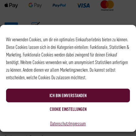
Wir verwenden Cookies, um dir ein optimales Einkaufserlebnis bieten zu können.
Versandpartner
Diese Cookies lassen sich in drei Kategorien einteilen: Funktionale, Statistiken &
Marketing. Funktionale Cookies werden dabei zwingend für deinen Einkauf
benötigt. Weitere Cookies verwenden wir, um anonymisiert Statistiken anfertigen
zu können. Andere dienen vor allem Marketingzwecken. Du kannst selbst
entscheiden, welche Cookies Du zulassen möchtest.
Versandkosten DHL: 6,5 €
Kostenloser Versand mit DHL ab: 55 €
ICH BIN EINVERSTANDEN
* Alle Preise sind inkl. MwSt., zzgl.
Versand
COOKIE EINSTELLUNGEN
Kontakt
Datenschutz
Impressum