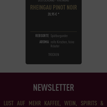
RHEINGAU PINOT NOIR
20,95
€
*
REBSORTE
Spätburgunder
AROMA
reife Kirschen, feine
Kräuter
TROCKEN
NEWSLETTER
LUST AUF MEHR KAFFEE, WEIN, SPIRITS &