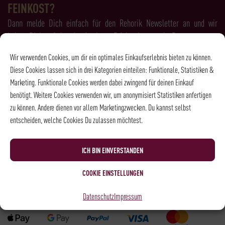
FEINKOST?
Dann melde Dich einfach für den Rehorik Newsletter an und wir
halten Dich auf dem Laufenden - Erfahre immer als Erstes, was es
Neues bei Rehorik gibt!
Wir verwenden Cookies, um dir ein optimales Einkaufserlebnis bieten zu können.
Diese Cookies lassen sich in drei Kategorien einteilen: Funktionale, Statistiken &
Marketing. Funktionale Cookies werden dabei zwingend für deinen Einkauf
benötigt. Weitere Cookies verwenden wir, um anonymisiert Statistiken anfertigen
zu können. Andere dienen vor allem Marketingzwecken. Du kannst selbst
entscheiden, welche Cookies Du zulassen möchtest.
Ich habe die
Datenschutzbestimmungen
gelesen und bin damit
einverstanden.
ICH BIN EINVERSTANDEN
COOKIE EINSTELLUNGEN
Zahlungsarten
Datenschutz
Impressum