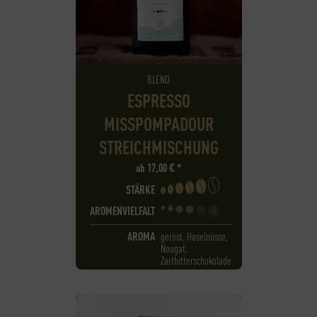
BLEND
ESPRESSO
MISSPOMPADOUR
STREICHMISCHUNG
ab
17,00
€
*
STÄRKE
AROMENVIELFALT
AROMA
geröst. Haselnüsse,
Nougat,
Zartbitterschokolade