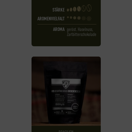
STÄRKE
AROMENVIELFALT
AROMA
geröst. Haselnuss,
Zartbitterschokolade
BRASILIEN