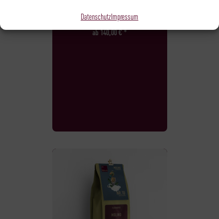
FILTERKAFFEE ABO
360°
Datenschutz
Impressum
ab
140,00
€
*