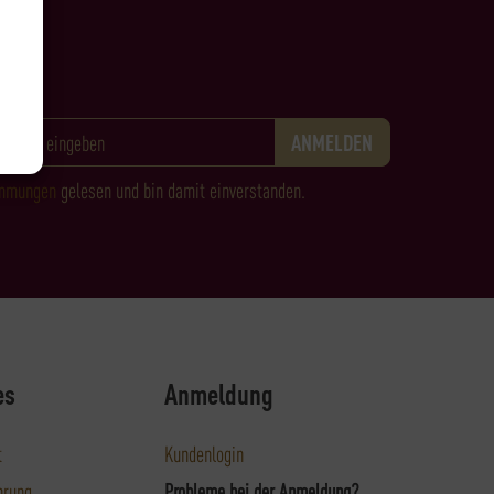
immungen
gelesen und bin damit einverstanden.
es
Anmeldung
t
Kundenlogin
hrung
Probleme bei der Anmeldung?