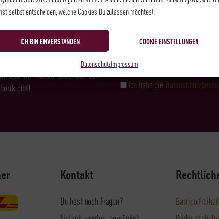
NEWSLETTER
nst selbst entscheiden, welche Cookies Du zulassen möchtest.
ICH BIN EINVERSTANDEN
COOKIE EINSTELLUNGEN
& FEINKOST?
Datenschutz
Impressum
an und wir halten Dich auf dem
Ich habe die
Datenschutzbest
horik gibt!
ner
Kontakt
Rechtlich
Du hast noch Fragen?
Barrierefreihei
Einfach anrufen, persönlich
Widerrufsbele