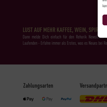
kan
LUST AUF MEHR KAFFEE, WEIN, SPIRITS 
Dann melde Dich einfach für den Rehorik Newsletter 
Laufenden - Erfahre immer als Erstes, was es Neues bei Re
Zahlungsarten
Versandpart