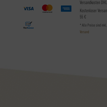
Versandkosten DHL
Kostenloser Versa
55 €
* Alle Preise sind inkl
Versand