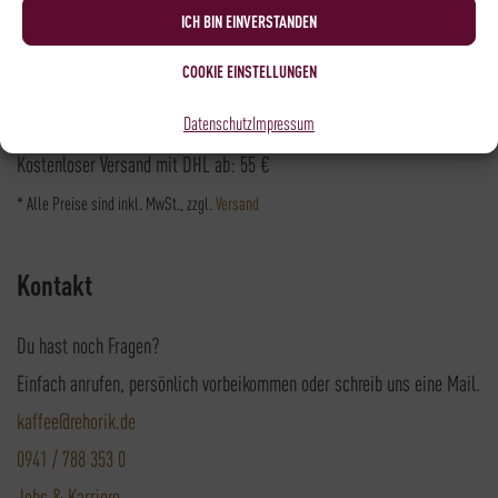
Versandpartner
ICH BIN EINVERSTANDEN
COOKIE EINSTELLUNGEN
Datenschutz
Impressum
Versandkosten DHL: 6,5 €
Kostenloser Versand mit DHL ab: 55 €
* Alle Preise sind inkl. MwSt., zzgl.
Versand
Kontakt
Du hast noch Fragen?
Einfach anrufen, persönlich vorbeikommen oder schreib uns eine Mail.
kaffee@rehorik.de
0941 / 788 353 0
Jobs & Karriere