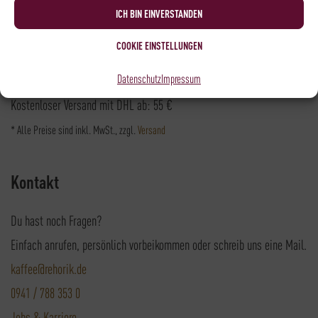
Versandpartner
ICH BIN EINVERSTANDEN
COOKIE EINSTELLUNGEN
Datenschutz
Impressum
Versandkosten DHL: 6,5 €
Kostenloser Versand mit DHL ab: 55 €
* Alle Preise sind inkl. MwSt., zzgl.
Versand
Kontakt
Du hast noch Fragen?
Einfach anrufen, persönlich vorbeikommen oder schreib uns eine Mail.
kaffee@rehorik.de
0941 / 788 353 0
Jobs & Karriere