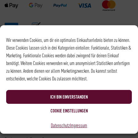
Wir verwenden Cookies, um dir ein optimales Einkaufserlebnis bieten zu können.
Versandpartner
Diese Cookies lassen sich in drei Kategorien einteilen: Funktionale, Statistiken &
Marketing. Funktionale Cookies werden dabei zwingend für deinen Einkauf
benötigt. Weitere Cookies verwenden wir, um anonymisiert Statistiken anfertigen
zu können. Andere dienen vor allem Marketingzwecken. Du kannst selbst
entscheiden, welche Cookies Du zulassen möchtest.
Versandkosten DHL: 6,5 €
Kostenloser Versand mit DHL ab: 55 €
ICH BIN EINVERSTANDEN
* Alle Preise sind inkl. MwSt., zzgl.
Versand
COOKIE EINSTELLUNGEN
Kontakt
Datenschutz
Impressum