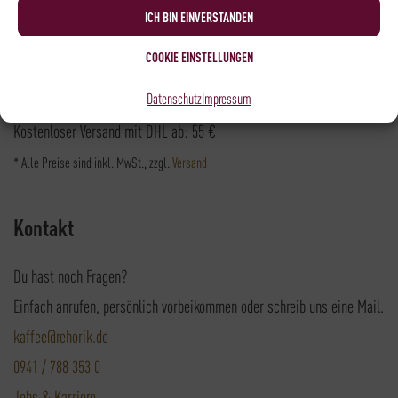
Versandpartner
ICH BIN EINVERSTANDEN
COOKIE EINSTELLUNGEN
Datenschutz
Impressum
Versandkosten DHL: 6,5 €
Kostenloser Versand mit DHL ab: 55 €
* Alle Preise sind inkl. MwSt., zzgl.
Versand
Kontakt
Du hast noch Fragen?
Einfach anrufen, persönlich vorbeikommen oder schreib uns eine Mail.
kaffee@rehorik.de
0941 / 788 353 0
Jobs & Karriere